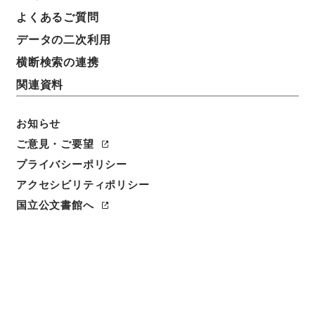
よくあるご質問
データの二次利用
横断検索の連携
関連資料
お知らせ
ご意見・ご要望
プライバシーポリシー
閲覧
アクセシビリティポリシー
件名
国立公文書館へ
新増東国輿地勝覧３７
請求番号
史２１７－０００４
冊次
0037