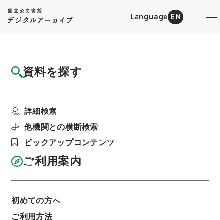
Language
EN
トップ
詳細検索[所蔵資料検索]
目録詳細
資料を探す
件名
新増東国輿地勝覧３７
詳細検索
階層
内閣文庫
漢書
史の部
新増東国輿地勝覧
利用請求書印刷
他機関との横断検索
ピックアップコンテンツ
ご利用案内
基本情報
全ての情報
初めての方へ
ご利用方法