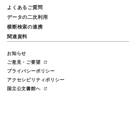
よくあるご質問
データの二次利用
横断検索の連携
関連資料
お知らせ
ご意見・ご要望
閲覧
プライバシーポリシー
アクセシビリティポリシー
件名
国立公文書館へ
唐詩紀５
請求番号
集１３６－０００９
冊次
0005