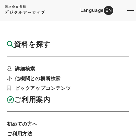
Language
EN
トップ
詳細検索[所蔵資料検索]
目録詳細
資料を探す
件名
唐詩紀５
詳細検索
階層
内閣文庫
漢書
集の部
唐詩紀
利用請求書印刷
他機関との横断検索
ピックアップコンテンツ
ご利用案内
基本情報
全ての情報
初めての方へ
ご利用方法