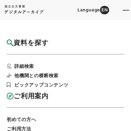
Language
EN
トップ
詳細検索[所蔵資料検索]
目録詳細
資料を探す
件名
唐詩紀１５
詳細検索
階層
内閣文庫
漢書
集の部
唐詩紀
利用請求書印刷
他機関との横断検索
ピックアップコンテンツ
ご利用案内
基本情報
全ての情報
初めての方へ
ご利用方法