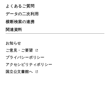
よくあるご質問
データの二次利用
横断検索の連携
関連資料
お知らせ
ご意見・ご要望
閲覧
プライバシーポリシー
アクセシビリティポリシー
件名
国立公文書館へ
唐詩紀１５
請求番号
集１３６－０００９
冊次
0015