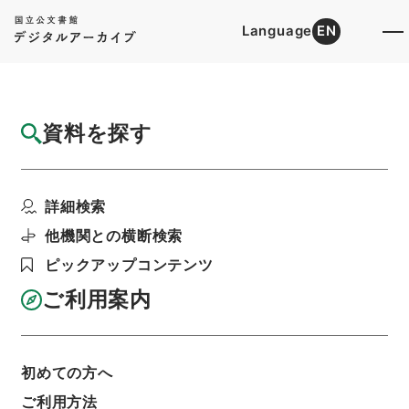
Language
EN
トップ
詳細検索[所蔵資料検索]
目録詳細
資料を探す
件名
唐詩紀２５
詳細検索
階層
内閣文庫
漢書
集の部
唐詩紀
利用請求書印刷
他機関との横断検索
ピックアップコンテンツ
ご利用案内
基本情報
全ての情報
初めての方へ
ご利用方法