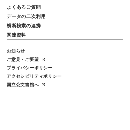
よくあるご質問
データの二次利用
横断検索の連携
関連資料
お知らせ
ご意見・ご要望
閲覧
プライバシーポリシー
アクセシビリティポリシー
件名
国立公文書館へ
唐詩紀２５
請求番号
集１３６－０００９
冊次
0025