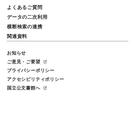
よくあるご質問
データの二次利用
横断検索の連携
関連資料
お知らせ
ご意見・ご要望
閲覧
プライバシーポリシー
アクセシビリティポリシー
件名
国立公文書館へ
唐詩紀３７
請求番号
集１３６－０００９
冊次
0037