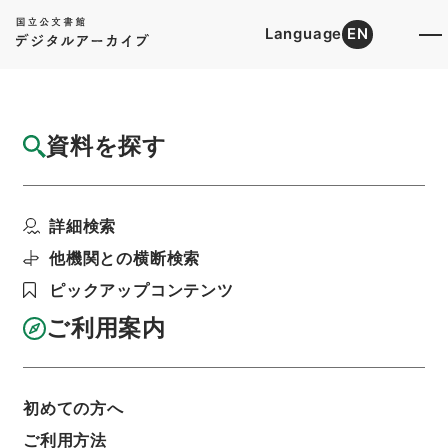
Language
EN
トップ
詳細検索[所蔵資料検索]
目録詳細
資料を探す
件名
唐詩紀３７
詳細検索
階層
内閣文庫
漢書
集の部
唐詩紀
利用請求書印刷
他機関との横断検索
ピックアップコンテンツ
ご利用案内
基本情報
全ての情報
初めての方へ
ご利用方法