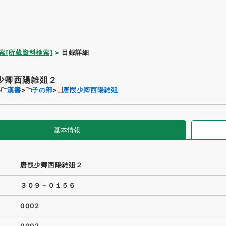
索[所蔵資料検索]
目録詳細
少卿西陽雑爼２
漢書
子の部
唐叚少卿西陽雑爼
基本情報
唐叚少卿西陽雑爼２
３０９－０１５６
0002