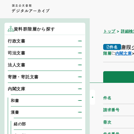
資料群階層から探す
トップ
詳細検
行政文書
唐叚
件名
司法文書
階層
内閣文庫
法人文書
寄贈・寄託文書
内閣文庫
件名
和書
請求番号
漢書
冊次
経の部