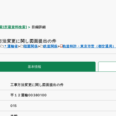
索[所蔵資料検索]
目録詳細
方法変更に関し図面提出の件
＊運輸省
陸運関係
鉄道関係
軌道特許・東京市営（都交通局）
基本情報
工事方法変更に関し図面提出の件
平１２運輸00380100
015