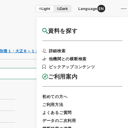
Light
Dark
Language
EN
資料を探す
国立公文書館HP利用案内
利用請求書印刷
詳細検索
別冊１・大正８～１２年
他機関との横断検索
ピックアップコンテンツ
全ての情報
ご利用案内
初めての方へ
ご利用方法
よくあるご質問
データの二次利用