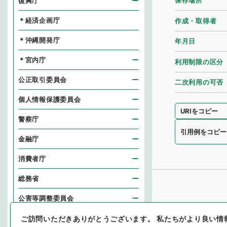
保存場所
復興庁
＊経済企画庁
作成・取得者
＊沖縄開発庁
年月日
＊宮内庁
利用制限の区分
公正取引委員会
二次利用の可否
個人情報保護委員会
URIをコピー
警察庁
引用例をコピー
金融庁
消費者庁
総務省
公害等調整委員会
消防庁
ご訪問いただきありがとうございます。
私たちがより良い情