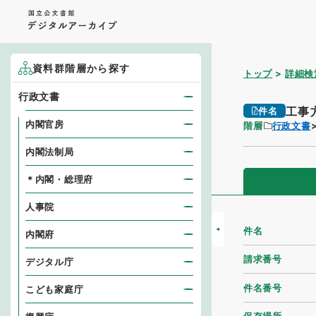
資料群階層から探す
トップ
詳細検
行政文書
工事
件名
内閣官房
階層
行政文書
内閣法制局
＊内閣・総理府
人事院
件名
内閣府
請求番号
デジタル庁
件名番号
こども家庭庁