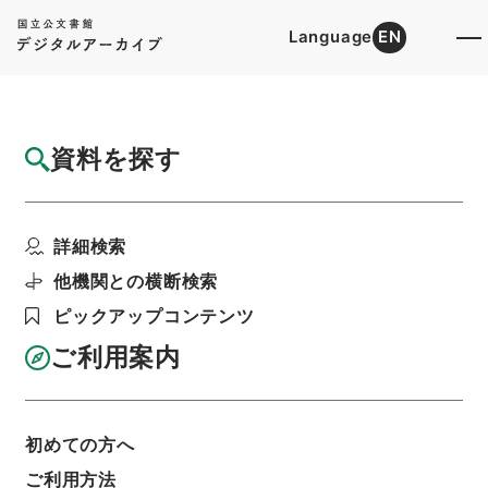
Language
EN
トップ
詳細検索[所蔵資料検索]
目録詳細
資料を探す
件名
新刊大宋中興通俗演義５
詳細検索
階層
内閣文庫
漢書
集の部
新刊大宋中興通俗演義
他機関との横断検索
利用請求書印刷
ピックアップコンテンツ
ご利用案内
基本情報
全ての情報
初めての方へ
ご利用方法