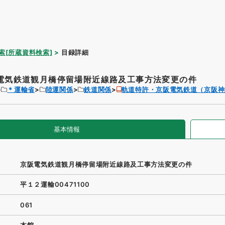
索[所蔵資料検索]
目録詳細
電気鉄道観月橋停留場附近線路及工事方法変更の件
＊運輸省
陸運関係
鉄道関係
軌道特許・京阪電気鉄道（京阪神
基本情報
京阪電気鉄道観月橋停留場附近線路及工事方法変更の件
平１２運輸00471100
061