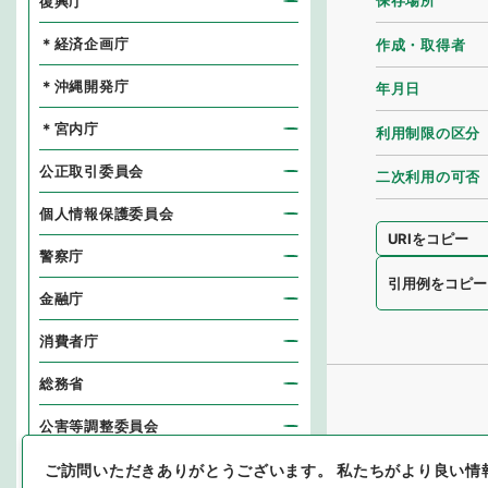
保存場所
復興庁
＊経済企画庁
作成・取得者
＊沖縄開発庁
年月日
＊宮内庁
利用制限の区分
公正取引委員会
二次利用の可否
個人情報保護委員会
URIをコピー
警察庁
引用例をコピー
金融庁
消費者庁
総務省
公害等調整委員会
消防庁
ご訪問いただきありがとうございます。
私たちがより良い情