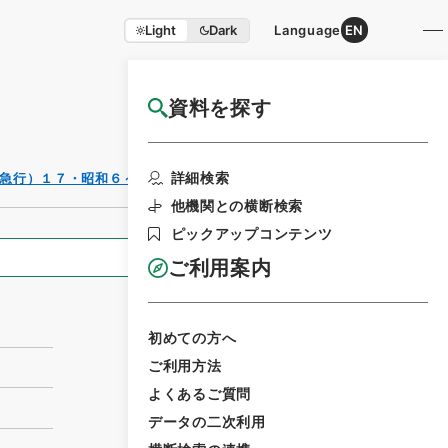
Light
Dark
Language
EN
資料を探す
国立公文書館HP利用案内
利用請求書印刷
詳細検索
急行）１７・昭和６～１１年
他機関との横断検索
ピックアップコンテンツ
全ての情報
ご利用案内
初めての方へ
ご利用方法
よくあるご質問
データの二次利用