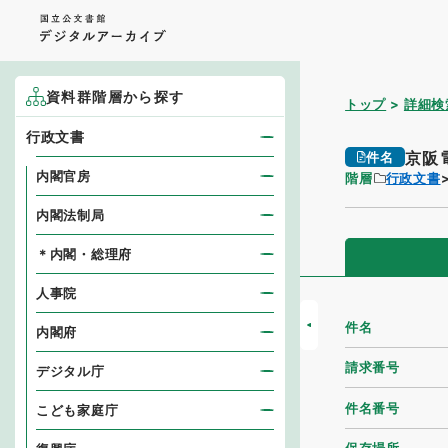
資料群階層から探す
トップ
詳細検
行政文書
京阪
件名
内閣官房
階層
行政文書
内閣法制局
＊内閣・総理府
人事院
件名
内閣府
請求番号
デジタル庁
件名番号
こども家庭庁