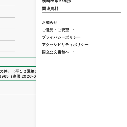
横断検索の連携
関連資料
お知らせ
ご意見・ご要望
プライバシーポリシー
アクセシビリティポリシー
国立公文書館へ
の件
」
（
平１２運輸00471100-06100
）
、
国立公文書館デジ
76965
（
参照
2026-08-09
）