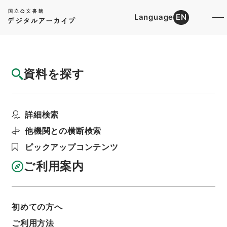
Language
EN
トップ
詳細検索[所蔵資料検索]
目録詳細
資料を探す
件名
農政全書１１
詳細検索
階層
内閣文庫
漢書
子の部
農政全書
利用請求書印刷
他機関との横断検索
ピックアップコンテンツ
ご利用案内
基本情報
全ての情報
初めての方へ
ご利用方法