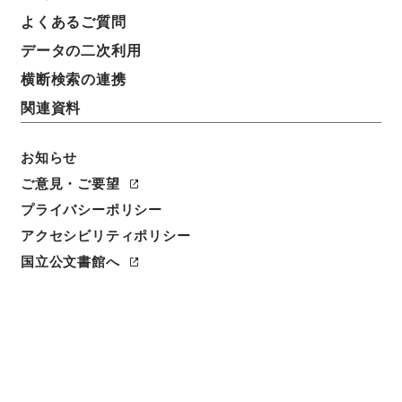
よくあるご質問
データの二次利用
横断検索の連携
関連資料
お知らせ
ご意見・ご要望
閲覧
プライバシーポリシー
件名
アクセシビリティポリシー
農政全書１１
国立公文書館へ
請求番号
３００－００９３
冊次
0011