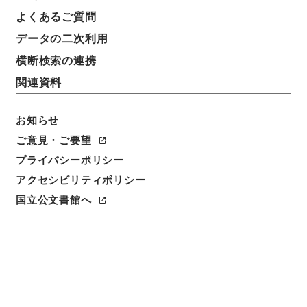
よくあるご質問
データの二次利用
横断検索の連携
関連資料
お知らせ
ご意見・ご要望
閲覧
プライバシーポリシー
アクセシビリティポリシー
件名
国立公文書館へ
謚法通考５
請求番号
２９５－００２３
冊次
0005