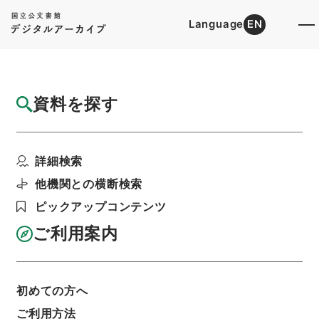
Language
EN
トップ
詳細検索[所蔵資料検索]
目録詳細
資料を探す
件名
謚法通考５
詳細検索
階層
内閣文庫
漢書
史の部
謚法通考
利用請求書印刷
他機関との横断検索
ピックアップコンテンツ
ご利用案内
基本情報
全ての情報
初めての方へ
ご利用方法