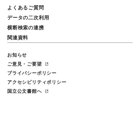
よくあるご質問
データの二次利用
横断検索の連携
関連資料
お知らせ
ご意見・ご要望
閲覧
プライバシーポリシー
アクセシビリティポリシー
件名
国立公文書館へ
謚法通考９
請求番号
２９５－００２３
冊次
0009