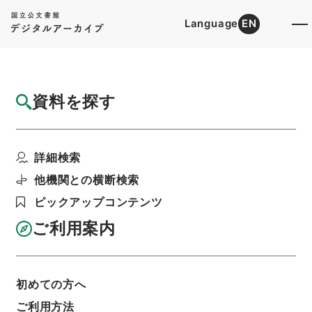
Language
EN
トップ
詳細検索[所蔵資料検索]
目録詳細
資料を探す
件名
謚法通考９
詳細検索
階層
内閣文庫
漢書
史の部
謚法通考
利用請求書印刷
他機関との横断検索
ピックアップコンテンツ
ご利用案内
基本情報
全ての情報
初めての方へ
ご利用方法