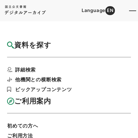
Language
EN
トップ
詳細検索[所蔵資料検索]
目録詳細
資料を探す
件名
呂氏春秋６
詳細検索
階層
内閣文庫
漢書
子の部
呂氏春秋
利用請求書印刷
他機関との横断検索
ピックアップコンテンツ
ご利用案内
基本情報
全ての情報
初めての方へ
ご利用方法