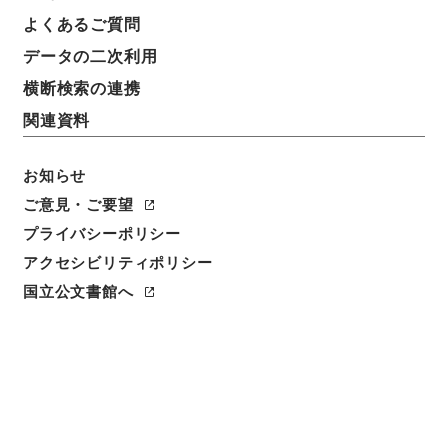
よくあるご質問
データの二次利用
横断検索の連携
関連資料
お知らせ
ご意見・ご要望
閲覧
プライバシーポリシー
アクセシビリティポリシー
件名
国立公文書館へ
呂氏春秋６
請求番号
３０７－００２７
冊次
0006