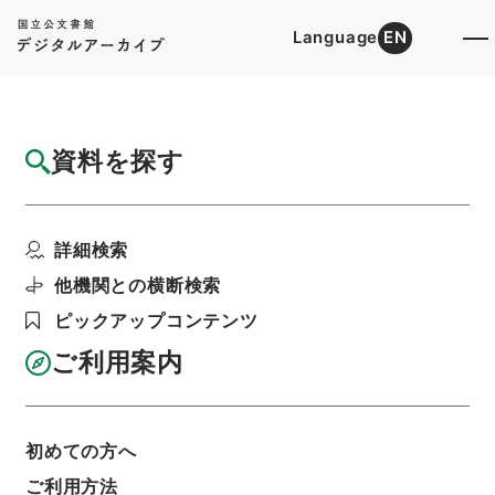
Language
EN
トップ
詳細検索[所蔵資料検索]
目録詳細
資料を探す
件名
工事落成期限延期認可の件
詳細検索
階層
行政文書
＊運輸省
陸運関係
鉄道関係
軌道特許・東京市営（都交通局）別冊１・大正８
他機関との横断検索
～１２年
ピックアップコンテンツ
利用請求書印刷
ご利用案内
基本情報
全ての情報
初めての方へ
ご利用方法