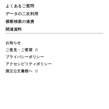
件名
よくあるご質問
工事落成期限延期認可の件
データの二次利用
請求番号
横断検索の連携
平１２運輸00380100
関連資料
件名番号
055
お知らせ
ご意見・ご要望
保存場所
プライバシーポリシー
本館
アクセシビリティポリシー
作成・取得者
国立公文書館へ
鉄道局
年月日
大正12年04月25日
利用制限の区分