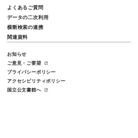
件名
よくあるご質問
社債発行登記完了届の件
データの二次利用
請求番号
横断検索の連携
平１２運輸00472100
関連資料
件名番号
043
お知らせ
ご意見・ご要望
保存場所
プライバシーポリシー
本館
アクセシビリティポリシー
作成・取得者
国立公文書館へ
鉄道局
年月日
昭和09年04月05日
利用制限の区分