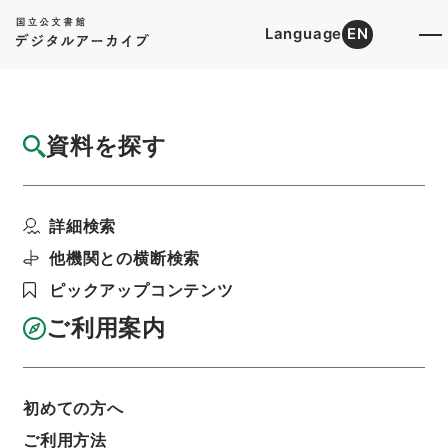
Language
EN
トップ
詳細検索[所蔵資料検索]
目録詳細
資料を探す
件名
社債発行登記完了届の件
詳細検索
階層
行政文書
＊運輸省
陸運関係
鉄道関係
軌道特許・京阪電気鉄道（京阪神急行）１６・昭
他機関との横断検索
和７～９年
ピックアップコンテンツ
利用請求書印刷
ご利用案内
基本情報
全ての情報
初めての方へ
ご利用方法