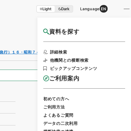
Light
Dark
Language
EN
資料を探す
国立公文書館HP利用案内
利用請求書印刷
詳細検索
急行）１６・昭和７～９年
他機関との横断検索
ピックアップコンテンツ
全ての情報
ご利用案内
初めての方へ
ご利用方法
よくあるご質問
データの二次利用