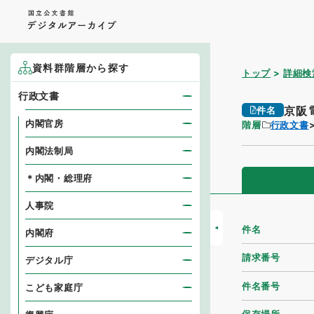
資料群階層から探す
トップ
詳細検
行政文書
京阪
件名
内閣官房
階層
行政文書
内閣法制局
＊内閣・総理府
人事院
件名
内閣府
請求番号
デジタル庁
件名番号
こども家庭庁