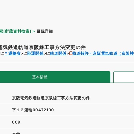
索[所蔵資料検索]
目録詳細
電気鉄道軌道京阪線工事方法変更の件
＊運輸省
陸運関係
鉄道関係
軌道特許・京阪電気鉄道（京阪神
基本情報
京阪電気鉄道軌道京阪線工事方法変更の件
平１２運輸00472100
009