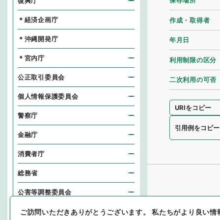
保存場所
復興庁
＊経済企画庁
作成・取得者
＊沖縄開発庁
年月日
＊宮内庁
利用制限の区分
公正取引委員会
二次利用の可否
個人情報保護委員会
URIをコピー
警察庁
引用例をコピー
金融庁
消費者庁
総務省
公害等調整委員会
消防庁
ご訪問いただきありがとうございます。
私たちがより良い情