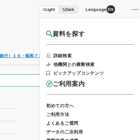
Light
Dark
Language
EN
資料を探す
国立公文書館HP利用案内
利用請求書印刷
詳細検索
急行）１６・昭和７～９年
他機関との横断検索
ピックアップコンテンツ
全ての情報
ご利用案内
初めての方へ
ご利用方法
よくあるご質問
データの二次利用