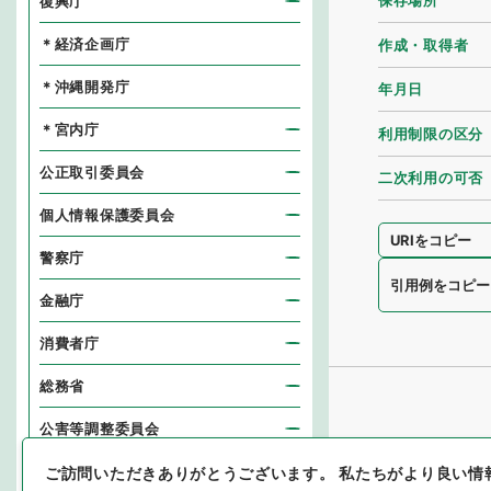
保存場所
復興庁
＊経済企画庁
作成・取得者
＊沖縄開発庁
年月日
＊宮内庁
利用制限の区分
公正取引委員会
二次利用の可否
個人情報保護委員会
URIをコピー
警察庁
引用例をコピー
金融庁
消費者庁
総務省
公害等調整委員会
消防庁
ご訪問いただきありがとうございます。
私たちがより良い情