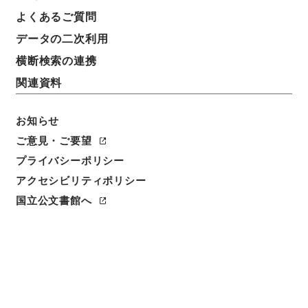
件名
よくあるご質問
王子電気船方変電所竣功届出の件
データの二次利用
請求番号
横断検索の連携
平１２運輸00730100
関連資料
件名番号
074
お知らせ
ご意見・ご要望
保存場所
プライバシーポリシー
本館
アクセシビリティポリシー
作成・取得者
国立公文書館へ
鉄道局
年月日
昭和01年09月01日
利用制限の区分