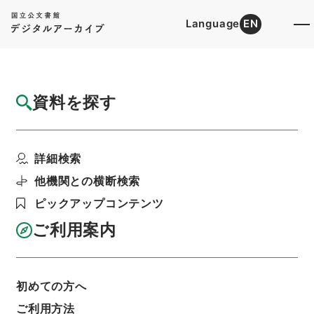
Language
EN
トップ
詳細検索[所蔵資料検索]
目録詳細
資料を探す
件名
王子電気船方変電所竣功届出の件
詳細検索
階層
行政文書
＊運輸省
陸運関係
鉄道関係
軌道特許・王子電気軌道（東京都交通局）５・大
他機関との横断検索
正１３～１５年
ピックアップコンテンツ
利用請求書印刷
ご利用案内
基本情報
全ての情報
初めての方へ
ご利用方法