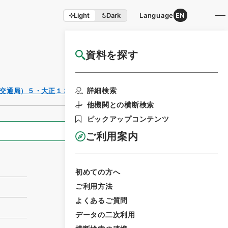
Light
Dark
Language
EN
資料を探す
国立公文書館HP利用案内
利用請求書印刷
詳細検索
交通局）５・大正１３～１５年
他機関との横断検索
ピックアップコンテンツ
全ての情報
ご利用案内
初めての方へ
ご利用方法
よくあるご質問
データの二次利用