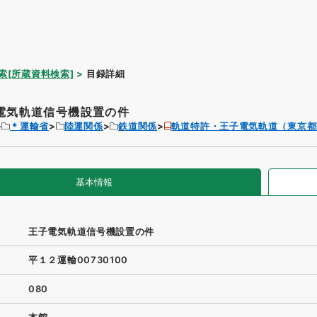
索[所蔵資料検索]
目録詳細
電気軌道信号機設置の件
＊運輸省
陸運関係
鉄道関係
軌道特許・王子電気軌道（東京都
基本情報
王子電気軌道信号機設置の件
平１２運輸00730100
080