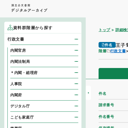
資料群階層から探す
トップ
詳細検
行政文書
王子
件名
内閣官房
階層
行政文書
内閣法制局
＊内閣・総理府
人事院
件名
内閣府
請求番号
デジタル庁
件名番号
こども家庭庁