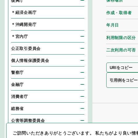
保存場所
復興庁
＊経済企画庁
作成・取得者
＊沖縄開発庁
年月日
＊宮内庁
利用制限の区分
公正取引委員会
二次利用の可否
個人情報保護委員会
URIをコピー
警察庁
引用例をコピー
金融庁
消費者庁
総務省
公害等調整委員会
消防庁
ご訪問いただきありがとうございます。
私たちがより良い情