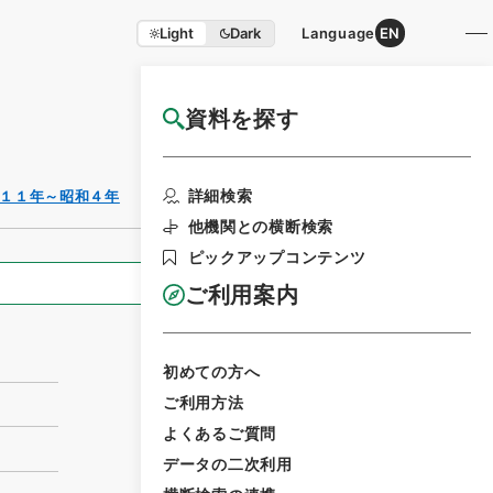
Light
Dark
Language
EN
資料を探す
国立公文書館HP利用案内
利用請求書印刷
詳細検索
１１年～昭和４年
他機関との横断検索
ピックアップコンテンツ
全ての情報
ご利用案内
初めての方へ
ご利用方法
よくあるご質問
データの二次利用