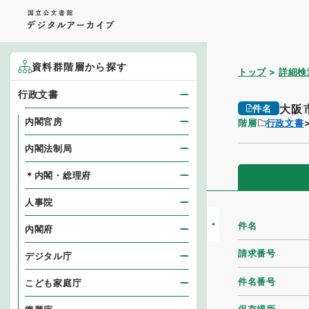
資料群階層から探す
トップ
詳細検
行政文書
大阪
件名
内閣官房
階層
行政文書
内閣法制局
＊内閣・総理府
人事院
件名
内閣府
請求番号
デジタル庁
件名番号
こども家庭庁