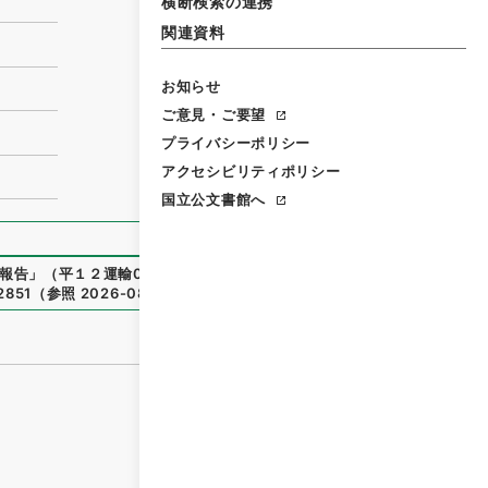
横断検索の連携
関連資料
お知らせ
ご意見・ご要望
プライバシーポリシー
アクセシビリティポリシー
国立公文書館へ
報告
」
（
平１２運輸00421100-00100
）
、
国立公文書館デジ
82851
（
参照
2026-08-09
）