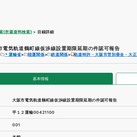
索[所蔵資料検索]
目録詳細
市電気軌道鶴町線仮渉線設置期限延期の件認可報告
＊運輸省
陸運関係
鉄道関係
軌道特許・大阪市営別冊全・大正
基本情報
大阪市電気軌道鶴町線仮渉線設置期限延期の件認可報告
平１２運輸00421100
001