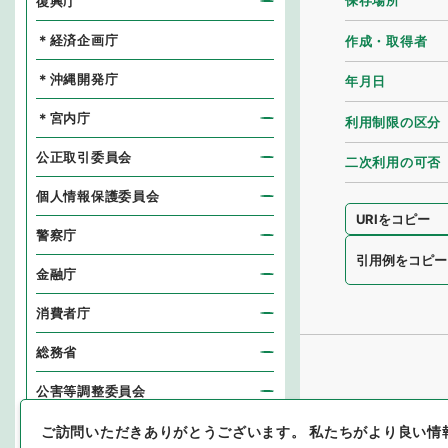
保存場所
復興庁
＊経済企画庁
作成・取得者
＊沖縄開発庁
年月日
＊宮内庁
利用制限の区分
公正取引委員会
二次利用の可否
個人情報保護委員会
URIをコピー
警察庁
引用例をコピー
金融庁
消費者庁
総務省
公害等調整委員会
消防庁
ご訪問いただきありがとうございます。
私たちがより良い情