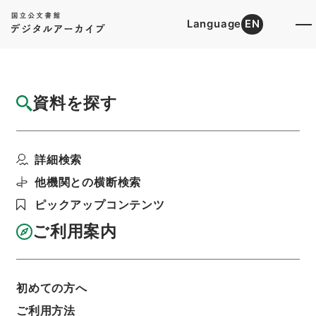
Language
EN
トップ
詳細検索[所蔵資料検索]
目録詳細
資料を探す
件名
大阪市営軌道仮線敷設の件（認可報告）
詳細検索
階層
行政文書
＊運輸省
陸運関係
鉄道関係
軌道特許・大阪市営別冊全・大正１１年～昭和４
他機関との横断検索
年
ピックアップコンテンツ
利用請求書印刷
ご利用案内
基本情報
全ての情報
初めての方へ
ご利用方法