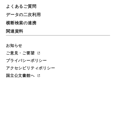
件名
よくあるご質問
大阪市営軌道仮線敷設の件（認可報告）
データの二次利用
請求番号
横断検索の連携
平１２運輸00421100
関連資料
件名番号
019
お知らせ
ご意見・ご要望
保存場所
プライバシーポリシー
本館
アクセシビリティポリシー
作成・取得者
国立公文書館へ
鉄道局
年月日
大正11年10月26日
利用制限の区分