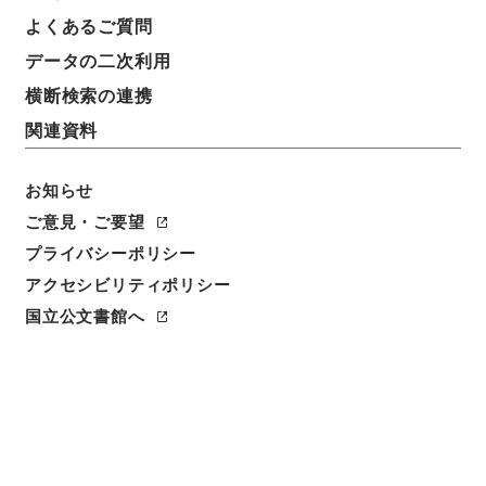
件名
よくあるご質問
客車設計変更の件
データの二次利用
請求番号
横断検索の連携
平１２運輸00472100
関連資料
件名番号
030
お知らせ
ご意見・ご要望
保存場所
プライバシーポリシー
本館
アクセシビリティポリシー
作成・取得者
国立公文書館へ
鉄道局
年月日
昭和08年12月19日
利用制限の区分