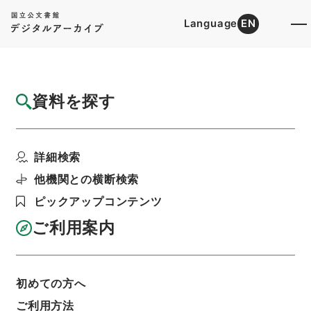
Language
EN
トップ
詳細検索[所蔵資料検索]
目録詳細
資料を探す
件名
客車設計変更の件
詳細検索
階層
行政文書
＊運輸省
陸運関係
鉄道関係
軌道特許・京阪電気鉄道（京阪神急行）１６・昭
他機関との横断検索
和７～９年
ピックアップコンテンツ
利用請求書印刷
ご利用案内
基本情報
全ての情報
初めての方へ
ご利用方法