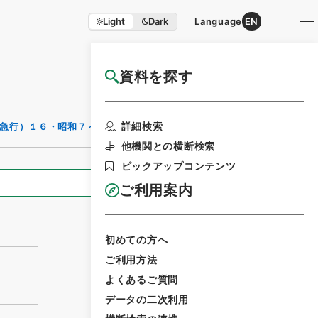
Light
Dark
Language
EN
資料を探す
国立公文書館HP利用案内
利用請求書印刷
詳細検索
急行）１６・昭和７～９年
他機関との横断検索
ピックアップコンテンツ
全ての情報
ご利用案内
初めての方へ
ご利用方法
よくあるご質問
データの二次利用