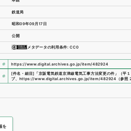
本館
鉄道局
昭和09年09月17日
公開
メタデータの利用条件: CC0
https://www.digital.archives.go.jp/item/482924
[件名・細目]
「
京阪電気鉄道京津線電気工事方法変更の件
」
（
平１
ブ
、
https://www.digital.archives.go.jp/item/482924
（
参照
報を