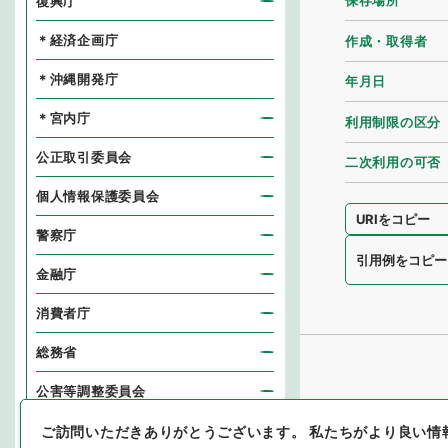
保存場所
復興庁
＊経済企画庁
作成・取得者
＊沖縄開発庁
年月日
＊宮内庁
利用制限の区分
公正取引委員会
二次利用の可否
個人情報保護委員会
URIをコピー
警察庁
引用例をコピー
金融庁
消費者庁
総務省
公害等調整委員会
消防庁
ご訪問いただきありがとうございます。
私たちがより良い情