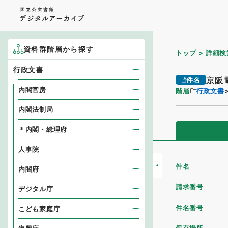
資料群階層から探す
トップ
詳細検
行政文書
京阪
件名
内閣官房
階層
行政文書
内閣法制局
＊内閣・総理府
人事院
件名
内閣府
請求番号
デジタル庁
件名番号
こども家庭庁