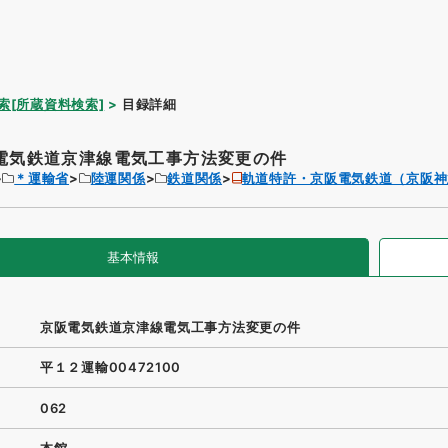
索[所蔵資料検索]
目録詳細
電気鉄道京津線電気工事方法変更の件
＊運輸省
陸運関係
鉄道関係
軌道特許・京阪電気鉄道（京阪神
基本情報
京阪電気鉄道京津線電気工事方法変更の件
平１２運輸00472100
062