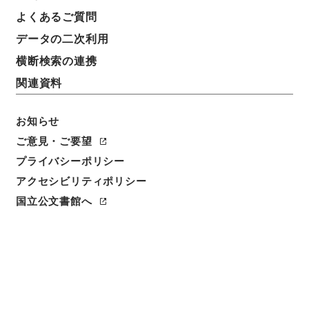
件名
よくあるご質問
雄別炭鉱鉄道釧路停車場構内配線変更届
データの二次利用
請求番号
横断検索の連携
平１２運輸00499100
関連資料
件名番号
079
お知らせ
ご意見・ご要望
保存場所
プライバシーポリシー
本館
アクセシビリティポリシー
作成・取得者
国立公文書館へ
鉄道局
年月日
昭和03年12月17日
利用制限の区分