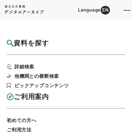
Language
EN
トップ
詳細検索[所蔵資料検索]
目録詳細
資料を探す
件名
雄別炭鉱鉄道釧路停車場構内配線変更届
詳細検索
階層
行政文書
＊運輸省
陸運関係
鉄道関係
鉄道免許・雄別炭鉱鉄道２・大正１４年～昭和６
他機関との横断検索
年
ピックアップコンテンツ
利用請求書印刷
ご利用案内
基本情報
全ての情報
初めての方へ
ご利用方法