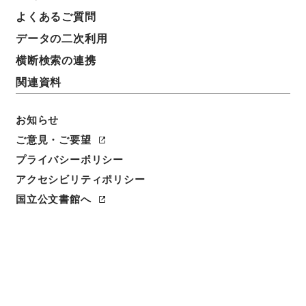
件名
よくあるご質問
御殿山停留場位置変更並踏切道増減の件
データの二次利用
請求番号
横断検索の連携
平１２運輸00472100
関連資料
件名番号
071
お知らせ
ご意見・ご要望
保存場所
プライバシーポリシー
本館
アクセシビリティポリシー
作成・取得者
国立公文書館へ
鉄道局
年月日
昭和09年11月09日
利用制限の区分