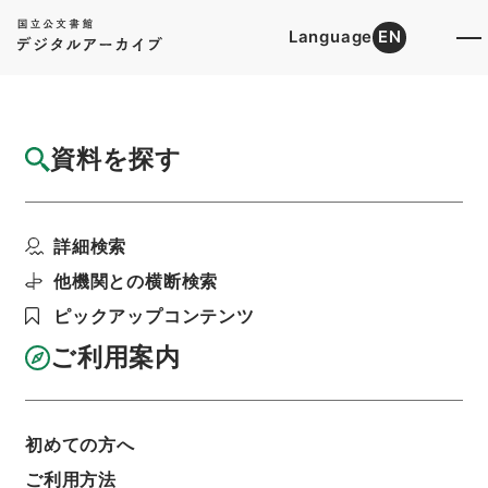
Language
EN
トップ
詳細検索[所蔵資料検索]
目録詳細
資料を探す
件名
御殿山停留場位置変更並踏切道増減の件
詳細検索
階層
行政文書
＊運輸省
陸運関係
鉄道関係
軌道特許・京阪電気鉄道（京阪神急行）１６・昭
他機関との横断検索
和７～９年
ピックアップコンテンツ
利用請求書印刷
ご利用案内
基本情報
全ての情報
初めての方へ
ご利用方法