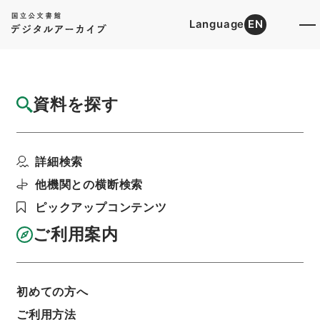
Language
EN
トップ
詳細検索[所蔵資料検索]
目録詳細
資料を探す
件名
王子電気軌道王子線省側線と交叉箇所仮設工
詳細検索
事施行の件
階層
行政文書
＊運輸省
陸運関係
鉄道関係
他機関との横断検索
軌道特許・王子電気軌道（東京都交通局）５・大
ピックアップコンテンツ
正１３～１５年
利用請求書印刷
ご利用案内
初めての方へ
基本情報
全ての情報
ご利用方法