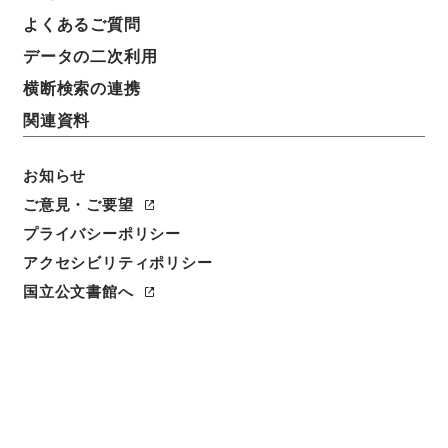
よくあるご質問
件名
データの二次利用
王子電気軌道王子線省側線と交叉箇所仮設工事施行の
件
横断検索の連携
関連資料
請求番号
平１２運輸00730100
お知らせ
件名番号
ご意見・ご要望
064
プライバシーポリシー
アクセシビリティポリシー
保存場所
本館
国立公文書館へ
作成・取得者
鉄道局
年月日
昭和01年04月17日