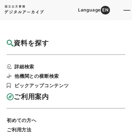
Language
EN
トップ
詳細検索[所蔵資料検索]
目録詳細
資料を探す
件名
懲毖録１
詳細検索
階層
内閣文庫
漢書
史の部
懲毖録
利用請求書印刷
他機関との横断検索
ピックアップコンテンツ
ご利用案内
基本情報
全ての情報
初めての方へ
ご利用方法