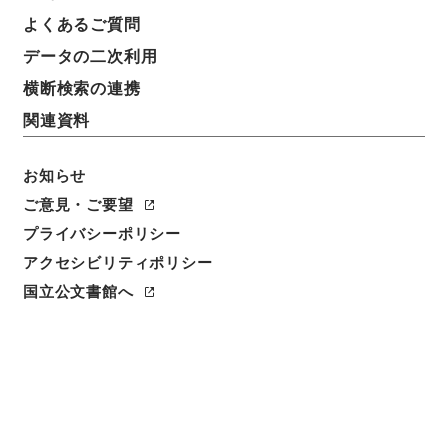
よくあるご質問
データの二次利用
横断検索の連携
関連資料
お知らせ
閲覧
ご意見・ご要望
プライバシーポリシー
件名
アクセシビリティポリシー
懲毖録１
国立公文書館へ
請求番号
２８７－０００５
冊次
0001