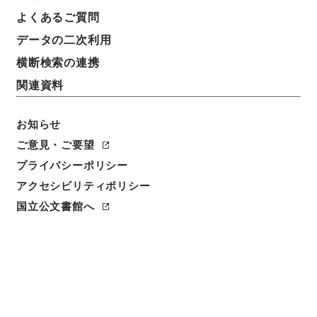
よくあるご質問
データの二次利用
横断検索の連携
関連資料
お知らせ
ご意見・ご要望
プライバシーポリシー
閲覧
アクセシビリティポリシー
件名
国立公文書館へ
歴代名臣奏議集略７
請求番号
２８７－００３７
冊次
0007