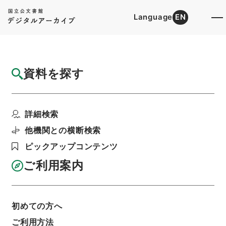
Language
EN
トップ
詳細検索[所蔵資料検索]
目録詳細
資料を探す
件名
歴代名臣奏議集略７
詳細検索
階層
内閣文庫
漢書
史の部
歴代名臣奏議集略
利用請求書印刷
他機関との横断検索
ピックアップコンテンツ
ご利用案内
基本情報
全ての情報
初めての方へ
ご利用方法