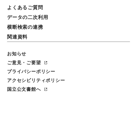
よくあるご質問
データの二次利用
横断検索の連携
関連資料
お知らせ
ご意見・ご要望
プライバシーポリシー
閲覧
アクセシビリティポリシー
件名
国立公文書館へ
歴代名臣奏議集略２９
請求番号
２８７－００３７
冊次
0029