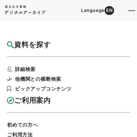
Language
EN
トップ
詳細検索[所蔵資料検索]
目録詳細
資料を探す
件名
歴代名臣奏議集略２９
詳細検索
階層
内閣文庫
漢書
史の部
歴代名臣奏議集略
利用請求書印刷
他機関との横断検索
ピックアップコンテンツ
ご利用案内
基本情報
全ての情報
初めての方へ
ご利用方法