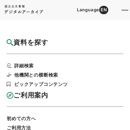
Language
EN
トップ
詳細検索[所蔵資料検索]
目録詳細
資料を探す
件名
歴代名臣奏議集略３５
詳細検索
階層
内閣文庫
漢書
史の部
歴代名臣奏議集略
利用請求書印刷
他機関との横断検索
ピックアップコンテンツ
ご利用案内
基本情報
全ての情報
初めての方へ
ご利用方法