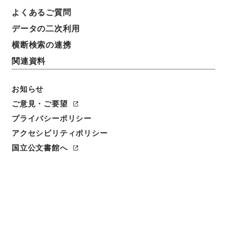
よくあるご質問
データの二次利用
横断検索の連携
関連資料
お知らせ
ご意見・ご要望
プライバシーポリシー
閲覧
アクセシビリティポリシー
件名
国立公文書館へ
歴代名臣奏議集略３５
請求番号
２８７－００３７
冊次
0035