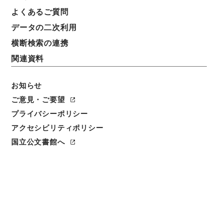
よくあるご質問
データの二次利用
横断検索の連携
関連資料
お知らせ
ご意見・ご要望
プライバシーポリシー
閲覧
アクセシビリティポリシー
件名
国立公文書館へ
歴代名臣奏議集略３６
請求番号
２８７－００３７
冊次
0036