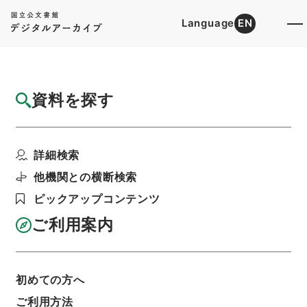
Language
EN
トップ
詳細検索[所蔵資料検索]
目録詳細
資料を探す
件名
歴代名臣奏議集略３６
詳細検索
階層
内閣文庫
漢書
史の部
歴代名臣奏議集略
利用請求書印刷
他機関との横断検索
ピックアップコンテンツ
ご利用案内
基本情報
全ての情報
初めての方へ
ご利用方法