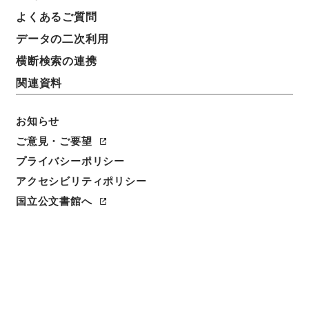
よくあるご質問
データの二次利用
横断検索の連携
関連資料
お知らせ
閲覧
ご意見・ご要望
プライバシーポリシー
件名
アクセシビリティポリシー
天下郡国利病書１１
国立公文書館へ
請求番号
２９１－００５０
冊次
0011