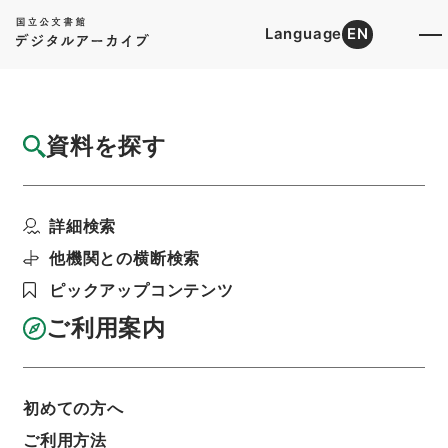
Language
EN
トップ
詳細検索[所蔵資料検索]
目録詳細
資料を探す
件名
天下郡国利病書１１
詳細検索
階層
内閣文庫
漢書
史の部
天下郡国利病書
利用請求書印刷
他機関との横断検索
ピックアップコンテンツ
ご利用案内
基本情報
全ての情報
初めての方へ
ご利用方法