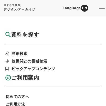
Language
EN
トップ
詳細検索[所蔵資料検索]
目録詳細
資料を探す
件名
天下郡国利病書５６
詳細検索
階層
内閣文庫
漢書
史の部
天下郡国利病書
利用請求書印刷
他機関との横断検索
ピックアップコンテンツ
ご利用案内
基本情報
全ての情報
初めての方へ
ご利用方法