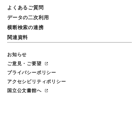
よくあるご質問
データの二次利用
横断検索の連携
関連資料
お知らせ
閲覧
ご意見・ご要望
プライバシーポリシー
件名
アクセシビリティポリシー
天下郡国利病書５６
国立公文書館へ
請求番号
２９１－００５０
冊次
0056