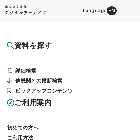
Language
EN
トップ
詳細検索[所蔵資料検索]
目録詳細
資料を探す
件名
天下郡国利病書５９
詳細検索
階層
内閣文庫
漢書
史の部
天下郡国利病書
利用請求書印刷
他機関との横断検索
ピックアップコンテンツ
ご利用案内
基本情報
全ての情報
初めての方へ
ご利用方法