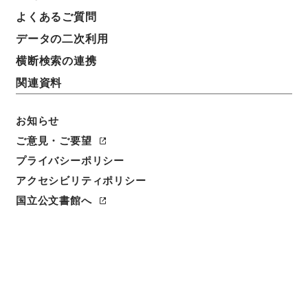
よくあるご質問
データの二次利用
横断検索の連携
関連資料
お知らせ
閲覧
ご意見・ご要望
プライバシーポリシー
件名
アクセシビリティポリシー
天下郡国利病書５９
国立公文書館へ
請求番号
２９１－００５０
冊次
0059