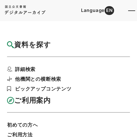
Language
EN
トップ
詳細検索[所蔵資料検索]
目録詳細
資料を探す
件名
大清爵秩全函６
詳細検索
階層
内閣文庫
漢書
史の部
大清爵秩全函
利用請求書印刷
他機関との横断検索
ピックアップコンテンツ
ご利用案内
基本情報
全ての情報
初めての方へ
ご利用方法