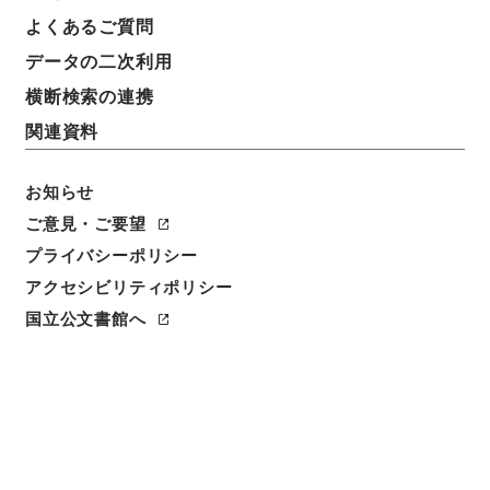
よくあるご質問
データの二次利用
横断検索の連携
関連資料
お知らせ
閲覧
ご意見・ご要望
プライバシーポリシー
件名
大清爵秩全函６
アクセシビリティポリシー
国立公文書館へ
請求番号
２９７－０００７
冊次
0006
件名番号