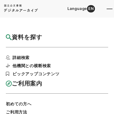
Language
EN
トップ
詳細検索[所蔵資料検索]
目録詳細
資料を探す
件名
直斎書録解題１１
詳細検索
階層
内閣文庫
漢書
史の部
直斎書録解題
利用請求書印刷
他機関との横断検索
ピックアップコンテンツ
ご利用案内
基本情報
全ての情報
初めての方へ
ご利用方法