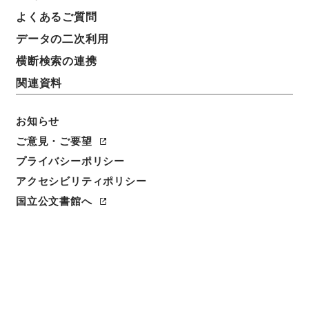
よくあるご質問
データの二次利用
横断検索の連携
関連資料
お知らせ
閲覧
ご意見・ご要望
プライバシーポリシー
件名
直斎書録解題１１
アクセシビリティポリシー
国立公文書館へ
請求番号
２９７－００４４
冊次
0011
件名番号