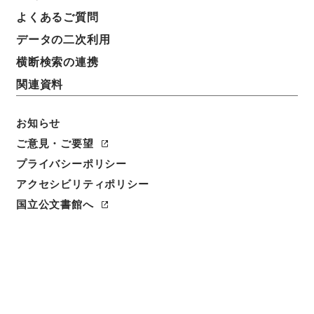
よくあるご質問
データの二次利用
横断検索の連携
関連資料
お知らせ
ご意見・ご要望
閲覧
プライバシーポリシー
アクセシビリティポリシー
件名
刪定荀子１
国立公文書館へ
請求番号
２９８－００５２
冊次
0001