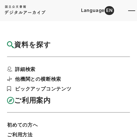
Language
EN
トップ
詳細検索[所蔵資料検索]
目録詳細
資料を探す
件名
刪定荀子１
詳細検索
階層
内閣文庫
漢書
子の部
刪定荀子
利用請求書印刷
他機関との横断検索
ピックアップコンテンツ
ご利用案内
基本情報
全ての情報
初めての方へ
ご利用方法