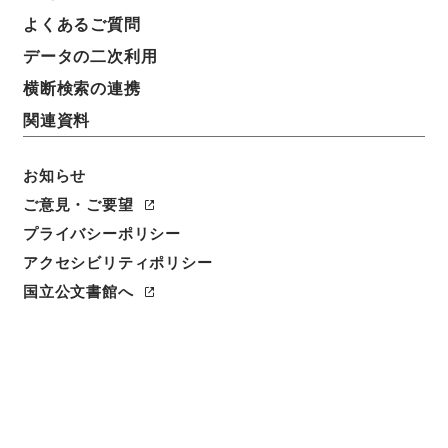
よくあるご質問
データの二次利用
横断検索の連携
関連資料
お知らせ
ご意見・ご要望
閲覧
プライバシーポリシー
アクセシビリティポリシー
件名
国立公文書館へ
新刊万病回春３
請求番号
３０１－０１１２
冊次
0003