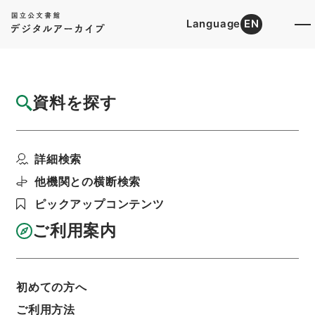
Language
EN
トップ
詳細検索[所蔵資料検索]
目録詳細
資料を探す
件名
新刊万病回春３
詳細検索
階層
内閣文庫
漢書
子の部
新刊万病回春
利用請求書印刷
他機関との横断検索
ピックアップコンテンツ
ご利用案内
基本情報
全ての情報
初めての方へ
ご利用方法