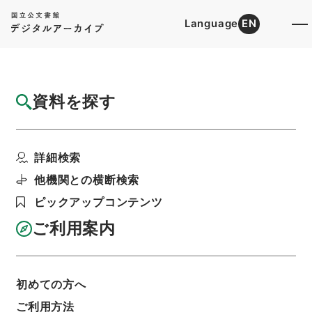
Language
EN
トップ
詳細検索[所蔵資料検索]
目録詳細
資料を探す
件名
新刊万病回春６
詳細検索
階層
内閣文庫
漢書
子の部
新刊万病回春
利用請求書印刷
他機関との横断検索
ピックアップコンテンツ
ご利用案内
基本情報
全ての情報
初めての方へ
ご利用方法