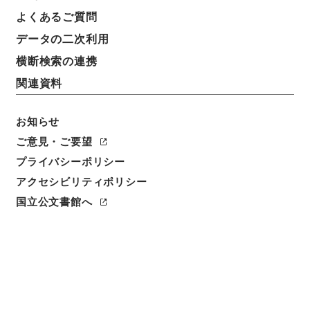
よくあるご質問
データの二次利用
横断検索の連携
関連資料
お知らせ
ご意見・ご要望
閲覧
プライバシーポリシー
アクセシビリティポリシー
件名
国立公文書館へ
新刊万病回春６
請求番号
３０１－０１１２
冊次
0006