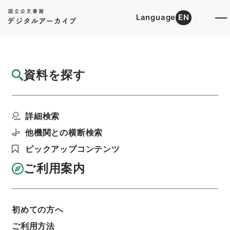
Language
EN
トップ
詳細検索[所蔵資料検索]
目録詳細
資料を探す
件名
新鐫万寿丹書４
詳細検索
階層
内閣文庫
漢書
子の部
新鐫万寿丹書
利用請求書印刷
他機関との横断検索
ピックアップコンテンツ
ご利用案内
基本情報
全ての情報
初めての方へ
ご利用方法