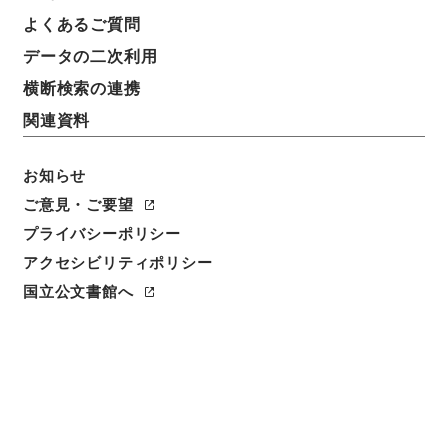
よくあるご質問
データの二次利用
横断検索の連携
関連資料
お知らせ
ご意見・ご要望
閲覧
プライバシーポリシー
アクセシビリティポリシー
件名
新鐫万寿丹書４
国立公文書館へ
請求番号
３０４－０２２７
冊次
0004