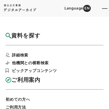
Language
EN
トップ
詳細検索[所蔵資料検索]
目録詳細
資料を探す
件名
本草綱目１
詳細検索
階層
内閣文庫
漢書
子の部
本草綱目
利用請求書印刷
他機関との横断検索
ピックアップコンテンツ
ご利用案内
基本情報
全ての情報
初めての方へ
ご利用方法