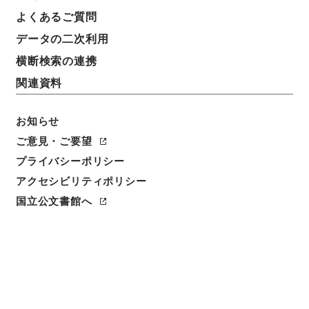
よくあるご質問
データの二次利用
横断検索の連携
関連資料
お知らせ
閲覧
ご意見・ご要望
プライバシーポリシー
件名
アクセシビリティポリシー
本草綱目１
国立公文書館へ
請求番号
３０４－０３０６
冊次
0001