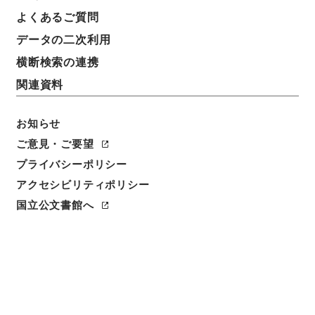
よくあるご質問
請求番号
データの二次利用
３０４－０３０６
横断検索の連携
冊次
関連資料
0023
お知らせ
件名番号
0023
ご意見・ご要望
プライバシーポリシー
利用制限の区分
アクセシビリティポリシー
公開
国立公文書館へ
二次利用の可否
メタデータの利用条件: CC0