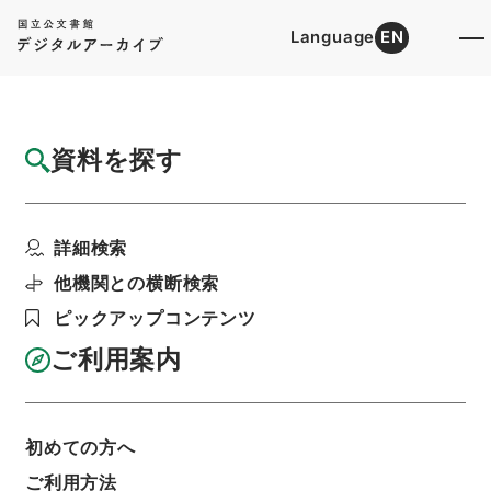
Language
EN
トップ
詳細検索[所蔵資料検索]
目録詳細
資料を探す
件名
本草綱目２３
詳細検索
階層
内閣文庫
漢書
子の部
本草綱目
利用請求書印刷
他機関との横断検索
ピックアップコンテンツ
ご利用案内
基本情報
全ての情報
初めての方へ
件名
ご利用方法
本草綱目２３