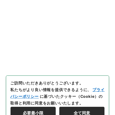
https://www.digital.archive
URIをコピー
s.go.jp/item/4918098
[件名・細目]
「
本草綱目２３
」
（
３０４－０３０６-0023
）
、
国立公文書館デジタルアーカイ
引用例をコピー
ブ
、
https://www.digital.arc
hives.go.jp/item/4918098
（
参照
2026-08-08
）
ご訪問いただきありがとうございます。
私たちがより良い情報を提供できるように、
プライ
バシーポリシー
に基づいたクッキー（Cookie）の
取得と利用に同意をお願いいたします。
必要最小限
全て同意