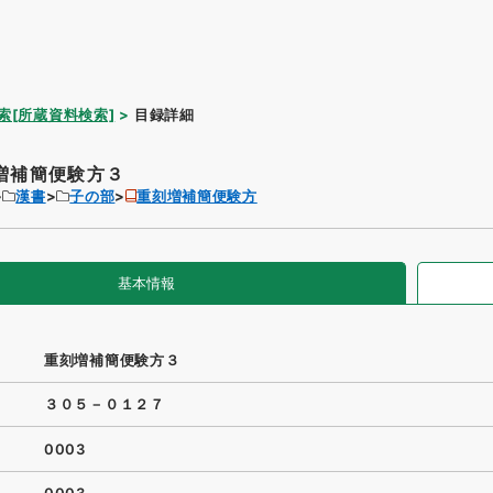
索[所蔵資料検索]
目録詳細
増補簡便験方３
漢書
子の部
重刻増補簡便験方
基本情報
重刻増補簡便験方３
３０５－０１２７
0003