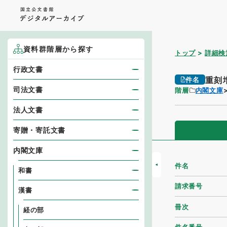
資料群階層から探す
トップ
詳細検
行政文書
重刻
件名
司法文書
階層
内閣文庫
法人文書
寄贈・寄託文書
内閣文庫
件名
和書
請求番号
漢書
冊次
経の部