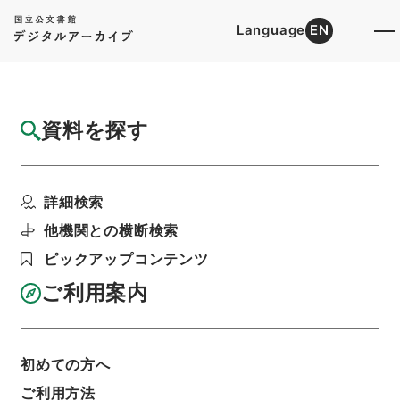
Language
EN
トップ
詳細検索[所蔵資料検索]
目録詳細
資料を探す
件名
重刻増補簡便験方５
詳細検索
階層
内閣文庫
漢書
子の部
重刻増補簡便験方
利用請求書印刷
他機関との横断検索
ピックアップコンテンツ
ご利用案内
基本情報
全ての情報
初めての方へ
件名
ご利用方法
重刻増補簡便験方５