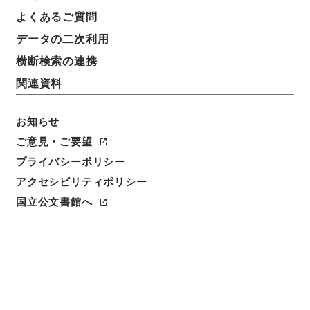
よくあるご質問
請求番号
データの二次利用
３０５－０１２７
横断検索の連携
冊次
関連資料
0005
お知らせ
件名番号
0005
ご意見・ご要望
プライバシーポリシー
利用制限の区分
アクセシビリティポリシー
公開
国立公文書館へ
二次利用の可否
メタデータの利用条件: CC0