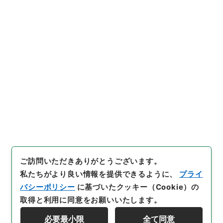
https://www.digital.archive
URIをコピー
s.go.jp/item/4918832
[件名・細目]
「
重刻増補簡便験
方５
」
（
３０５－０１２７-00
05
）
、
国立公文書館デジタルア
引用例をコピー
ーカイブ
、
https://www.digit
al.archives.go.jp/item/4918
832
（
参照
2026-08-09
）
ご訪問いただきありがとうございます。
私たちがより良い情報を提供できるように、
プライ
バシーポリシー
に基づいたクッキー（Cookie）の
取得と利用に同意をお願いいたします。
必要最小限
全て同意