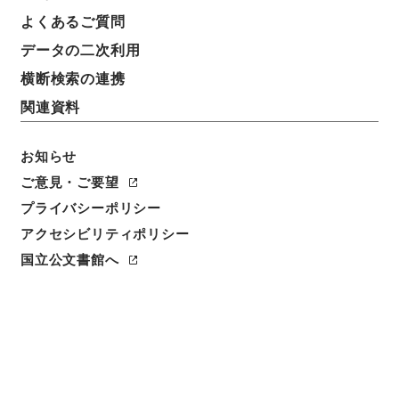
よくあるご質問
データの二次利用
横断検索の連携
関連資料
お知らせ
ご意見・ご要望
閲覧
プライバシーポリシー
アクセシビリティポリシー
件名
兼明書２
国立公文書館へ
請求番号
３０７－０１１８
冊次
0002