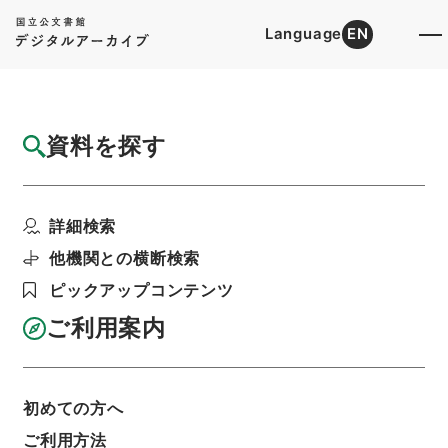
Language
EN
トップ
詳細検索[所蔵資料検索]
目録詳細
資料を探す
件名
兼明書２
詳細検索
階層
内閣文庫
漢書
子の部
兼明書
利用請求書印刷
他機関との横断検索
ピックアップコンテンツ
ご利用案内
基本情報
全ての情報
初めての方へ
ご利用方法