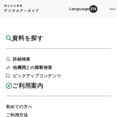
Language
EN
トップ
詳細検索[所蔵資料検索]
目録詳細
資料を探す
件名
学習館四書集註2
詳細検索
階層
内閣文庫
漢書
経の部
学習館四書集註
利用請求書印刷
他機関との横断検索
ピックアップコンテンツ
ご利用案内
基本情報
全ての情報
初めての方へ
ご利用方法