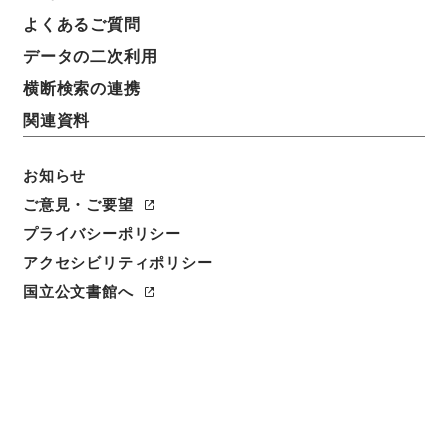
よくあるご質問
データの二次利用
横断検索の連携
関連資料
お知らせ
ご意見・ご要望
閲覧
プライバシーポリシー
件名
アクセシビリティポリシー
万国公法1
国立公文書館へ
請求番号
３１１－０３２８
冊次
0001