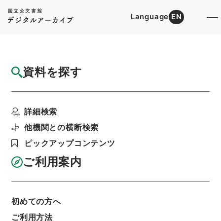
Language
EN
トップ
詳細検索[所蔵資料検索]
目録詳細
資料を探す
件名
万国公法1
詳細検索
階層
内閣文庫
漢書
史の部
万国公法
利用請求書印刷
他機関との横断検索
ピックアップコンテンツ
ご利用案内
基本情報
全ての情報
初めての方へ
ご利用方法