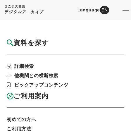
Language
EN
トップ
詳細検索[所蔵資料検索]
目録詳細
資料を探す
件名
万国公法4
詳細検索
階層
内閣文庫
漢書
史の部
万国公法
利用請求書印刷
他機関との横断検索
ピックアップコンテンツ
ご利用案内
基本情報
全ての情報
初めての方へ
ご利用方法