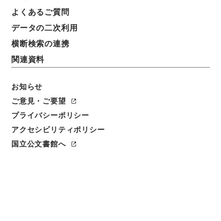
よくあるご質問
データの二次利用
横断検索の連携
関連資料
お知らせ
ご意見・ご要望
閲覧
プライバシーポリシー
件名
アクセシビリティポリシー
万国公法4
国立公文書館へ
請求番号
３１１－０３２８
冊次
0004