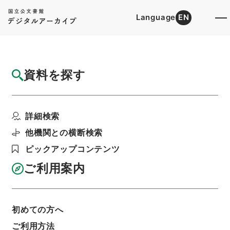
Language
EN
トップ
詳細検索[所蔵資料検索]
目録詳細
資料を探す
件名
法国律例3
詳細検索
階層
内閣文庫
漢書
史の部
法国律例
利用請求書印刷
他機関との横断検索
ピックアップコンテンツ
ご利用案内
基本情報
全ての情報
初めての方へ
ご利用方法