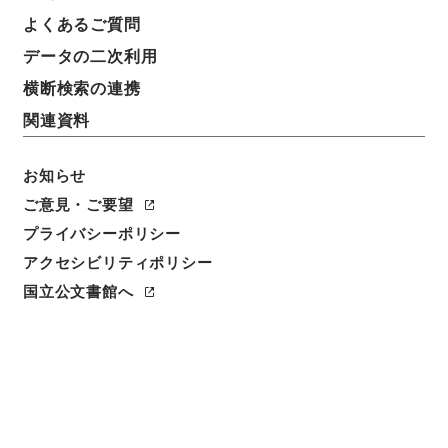
よくあるご質問
データの二次利用
横断検索の連携
関連資料
お知らせ
ご意見・ご要望
プライバシーポリシー
閲覧
アクセシビリティポリシー
件名
国立公文書館へ
法国律例3
請求番号
３１２－０００４
冊次
0003