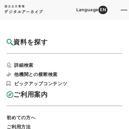
Language
EN
トップ
詳細検索[所蔵資料検索]
目録詳細
資料を探す
件名
法国律例11
詳細検索
階層
内閣文庫
漢書
史の部
法国律例
利用請求書印刷
他機関との横断検索
ピックアップコンテンツ
ご利用案内
基本情報
全ての情報
初めての方へ
ご利用方法