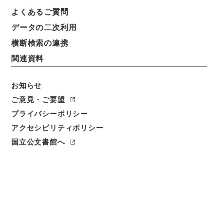
よくあるご質問
データの二次利用
横断検索の連携
関連資料
お知らせ
ご意見・ご要望
プライバシーポリシー
閲覧
アクセシビリティポリシー
件名
国立公文書館へ
法国律例11
請求番号
３１２－０００４
冊次
0011